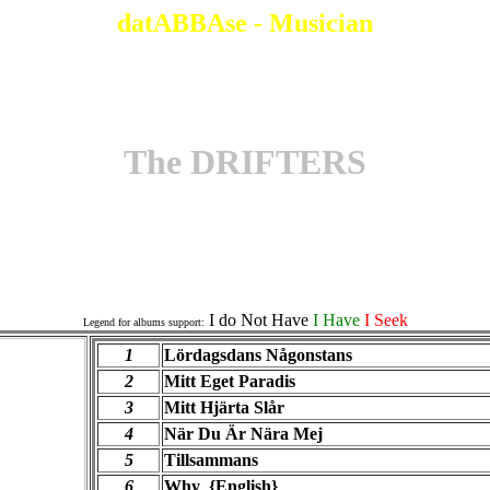
datABBAse - Musician
The DRIFTERS
Officials Albums
I do Not Have
I Have
I Seek
Legend for albums support:
1
Lördagsdans Någonstans
2
Mitt Eget Paradis
3
Mitt Hjärta Slår
4
När Du Är Nära Mej
5
Tillsammans
6
Why {English}