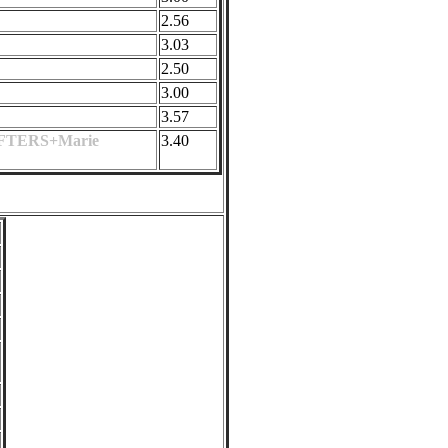
2.56
3.03
2.50
3.00
3.57
FTERS+Marie
3.40