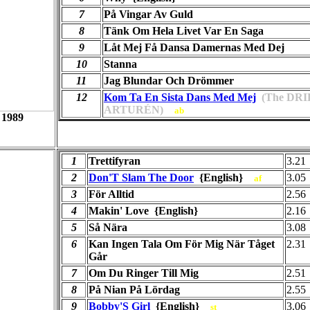
7
På Vingar Av Guld
8
Tänk Om Hela Livet Var En Saga
9
Låt Mej Få Dansa Damernas Med Dej
10
Stanna
11
Jag Blundar Och Drömmer
12
Kom Ta En Sista Dans Med Mej
(The DRI
ARTURÉN)
ab
1989
1
Trettifyran
3.21
2
Don'T Slam The Door
{English}
3.05
af
3
För Alltid
2.56
4
Makin' Love {English}
2.16
5
Så Nära
3.08
6
Kan Ingen Tala Om För Mig När Tåget
2.31
Går
7
Om Du Ringer Till Mig
2.51
8
På Nian På Lördag
2.55
9
Bobby'S Girl
{English}
3.06
st