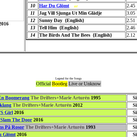
10
Har Du Glömt
2.45
ar
11
Jag Vill Sjunga Ut Min Glädje
3.05
12
Sunny Day {English}
2.51
2016
13
Tell Him {English}
2.46
14
The Birds And The Bees {English}
2.12
Songs
Legend for the Songs
Official
Bootleg
Live or Unknow
En Boomerang
The Drifters+Marie Arturén
1995
S
rklang
The Drifters+Marie Arturén
2012
S
S Girl
2016
S
 Slam The Door
2016
S
ns På Rosor
The Drifters+Marie Arturén
1993
S
u Glömt
2016
S