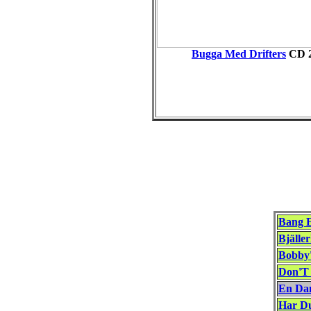
Bugga Med Drifters
CD
Bang 
Bjälle
Bobby'
Don'T
En Da
Har D