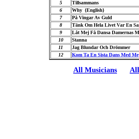
5
Tillsammans
6
Why {English}
7
På Vingar Av Guld
8
Tänk Om Hela Livet Var En Sa
9
Låt Mej Få Dansa Damernas M
10
Stanna
11
Jag Blundar Och Drömmer
12
Kom Ta En Sista Dans Med Me
All Musicians
Al