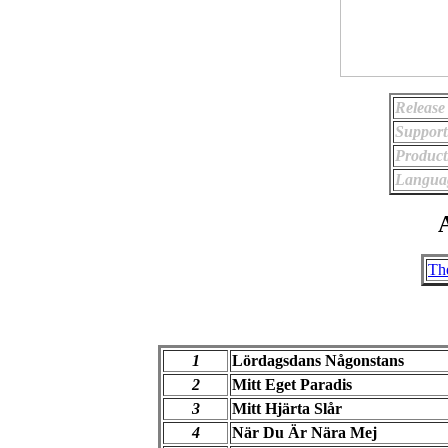
Release
Support
Product
Langua
A
The
1
Lördagsdans Någonstans
2
Mitt Eget Paradis
3
Mitt Hjärta Slår
4
När Du Är Nära Mej