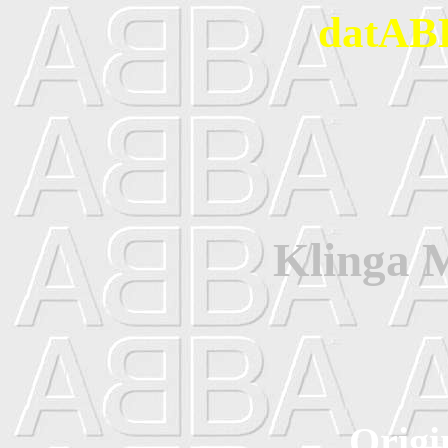
datABB
Klinga 
Origi