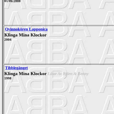
01/06/2008
Qvinnokören Lapponica
Klinga Mina Klockor
2004
Tibblegänget
Klinga Mina Klockor
Låtar Av Björn & Benny
1998