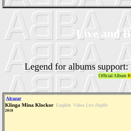
Live and B
Legend for albums support:
Official Album
B
Alcazar
Klinga Mina Klockor
English
Video
Live Digillo
2010