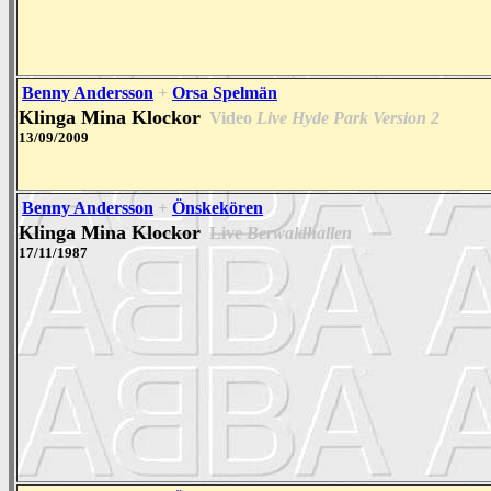
Benny Andersson
+
Orsa Spelmän
Klinga Mina Klockor
Video
Live Hyde Park Version 2
13/09/2009
Benny Andersson
+
Önskekören
Klinga Mina Klockor
Live
Berwaldhallen
17/11/1987