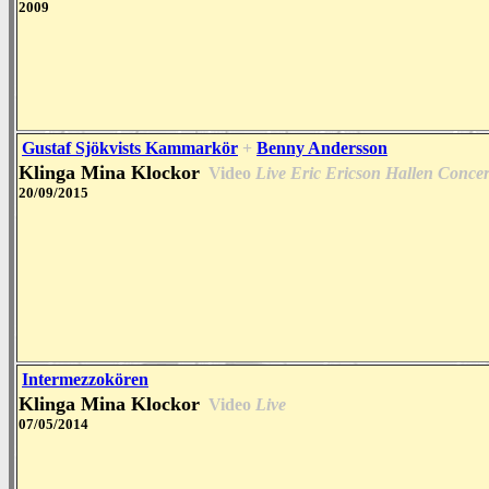
2009
Gustaf Sjökvists Kammarkör
+
Benny Andersson
Klinga Mina Klockor
Video
Live Eric Ericson Hallen Concer
20/09/2015
Intermezzokören
Klinga Mina Klockor
Video
Live
07/05/2014