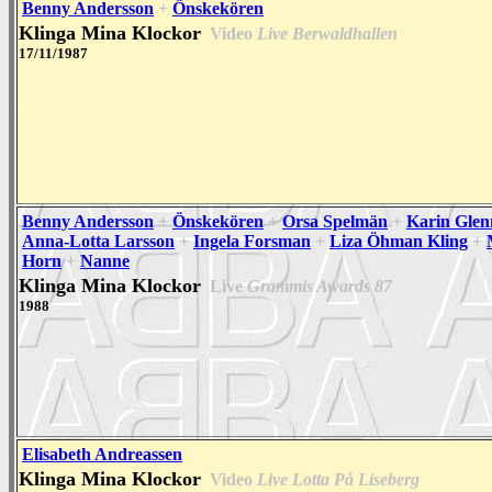
Benny Andersson
+
Önskekören
Klinga Mina Klockor
Video
Live Berwaldhallen
17/11/1987
Benny Andersson
+
Önskekören
+
Orsa Spelmän
+
Karin Gle
Anna-Lotta Larsson
+
Ingela Forsman
+
Liza Öhman Kling
+
Horn
+
Nanne
Klinga Mina Klockor
Live
Grammis Awards 87
1988
Elisabeth Andreassen
Klinga Mina Klockor
Video
Live Lotta På Liseberg