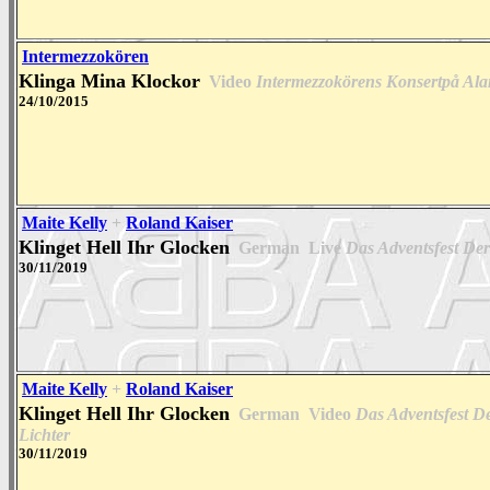
Intermezzokören
Klinga Mina Klockor
Video
Intermezzokörens Konsertpå Ala
24/10/2015
Maite Kelly
+
Roland Kaiser
Klinget Hell Ihr Glocken
German
Live
Das Adventsfest Der
30/11/2019
Maite Kelly
+
Roland Kaiser
Klinget Hell Ihr Glocken
German
Video
Das Adventsfest D
Lichter
30/11/2019