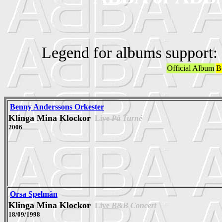
Legend for albums support:
Official Album
B
Benny Anderssons Orkester
Klinga Mina Klockor
Live
På Turné
2006
Orsa Spelmän
Klinga Mina Klockor
Live
B&B Concert
18/09/1998