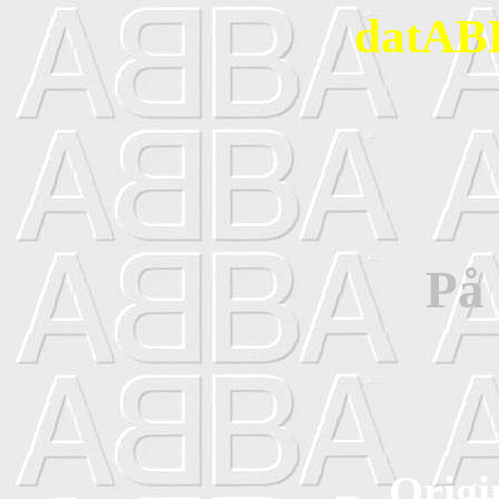
datABB
På 
Origi