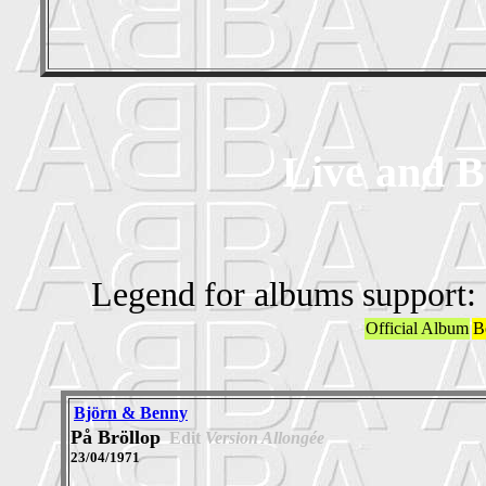
Live and B
Legend for albums support:
Official Album
B
Björn & Benny
På Bröllop
Edit
Version Allongée
23/04/1971