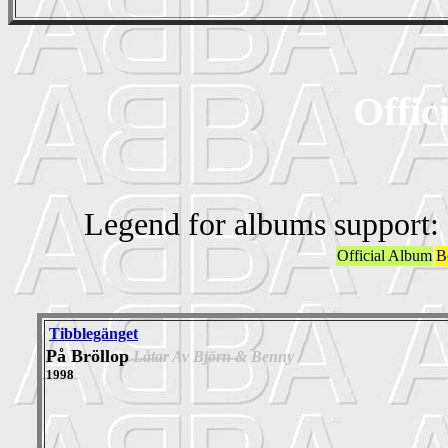
Offic
Legend for albums support:
Official Album
B
Tibblegänget
På Bröllop
Låtar Av Björn & Benny
1998