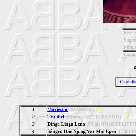
Relea
Suppo
Produ
Langu
A
_Compila
1
Moviestar
(HARPO)
fr
2
Trubbel
(Monica ZETTERLUND)
tk
3
Dinga Linga Lena
(Pugh ROGEFELDT+
4
Sången Han Sjöng Var Min Egen
(Lill L