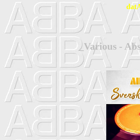
dat
_Various - Abs