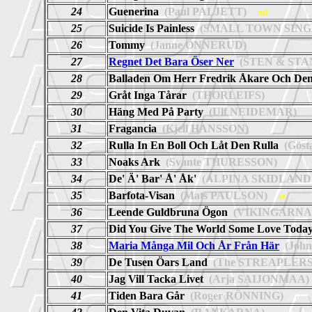
24
Guenerina
(Paul PALJETT)
mi
25
Suicide Is Painless
(SMALL TOWN SING
26
Tommy
(Janne ÖNNERUD)
27
Regnet Det Bara Öser Ner
(STEN & STA
28
Balladen Om Herr Fredrik Åkare Och Den 
29
Gråt Inga Tårar
(THORLEIFS)
30
Häng Med På Party
(Ulf NEIDEMAR)
31
Fragancia
(Kjell HANSSON)
32
Rulla In En Boll Och Låt Den Rulla
(Gös
33
Noaks Ark
(Svante THURESSON)
34
De' Ä' Bar' Å' Åk'
(ALPINA SKIDLAND
35
Barfota-Visan
(Mats PAULSON)
st
36
Leende Guldbruna Ögon
(VIKINGARNA
37
Did You Give The World Some Love Today
38
Maria Många Mil Och År Från Här
(Joh
39
De Tusen Öars Land
(The STREAPLERS
40
Jag Vill Tacka Livet
(Arja SAIJONMAA)
41
Tiden Bara Går
(Roger RÖNNING)