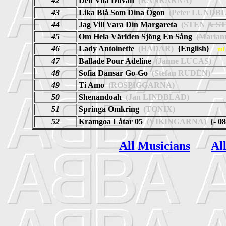
42
Den Vita Duvan
(RANKARNA)
43
Lika Blå Som Dina Ögon
(Peter LUNDB
44
Jag Vill Vara Din Margareta
(STEN & S
45
Om Hela Världen Sjöng En Sång
(Marian
46
Lady Antoinette
(HADAR)
{English}
mi
47
Ballade Pour Adeline
(Janne LUCAS)
48
Sofia Dansar Go-Go
(Stefan RUDÉN)
49
Ti Amo
(ROSPIGGARNA)
50
Shenandoah
(Jan LINDBLAD)
51
Springa Omkring
(TONIX)
52
Kramgoa Låtar 05
(VIKINGARNA)
{- 08
All Musicians
Al