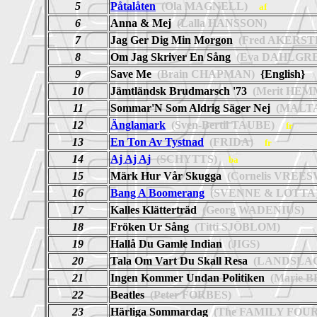
5
Påtalåten
(Ola MAGNELL)
af
6
Anna & Mej
(Lalla HANSSON)
7
Jag Ger Dig Min Morgon
(Fred AKERS
8
Om Jag Skriver En Sång
(Eva DAHLGR
9
Save Me
(Brain CHAPMAN)
{English}
10
Jämtländsk Brudmarsch '73
(Merit HEM
11
Sommar'N Som Aldrig Säger Nej
(MALTA
12
Änglamark
(Sven-Bertil TAUBE)
fr
13
En Ton Av Tystnad
(FRIDA)
fr
14
Aj Aj Aj
(SCHYTTS)
ba
15
Märk Hur Vår Skugga
(Cornelis VREES
16
Bang A Boomerang
(SVENNE & LOTTA
17
Kalles Klätterträd
(Georg WADENIUS)
18
Fröken Ur Sång
(Titti SJÖBLOM)
19
Hallå Du Gamle Indian
(JIGS)
20
Tala Om Vart Du Skall Resa
(LANDSLA
21
Ingen Kommer Undan Politiken
(Marie 
22
Beatles
(Peter FORBES)
23
Härliga Sommardag
(The FAMILY FOUR