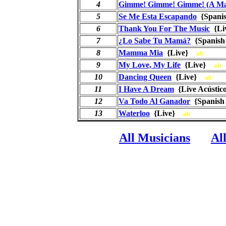
4
Gimme! Gimme! Gimme! (A Man
5
Se Me Esta Escapando
{Spani
6
Thank You For The Music
{Li
7
¿Lo Sabe Tu Mamá?
{Spanis
8
Mamma Mia
{Live}
ab
9
My Love, My Life
{Live}
ab
10
Dancing Queen
{Live}
ab
11
I Have A Dream
{Live Acústi
12
Va Todo Al Ganador
{Spanish
13
Waterloo
{Live}
ab
All Musicians
Al