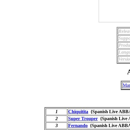
Relea
Suppo
Produ
Langu
Versio
A
Mar
1
Chiquitita
{Spanish Live ABB
2
Super Trouper
{Spanish Live
3
Fernando
{Spanish Live ABB