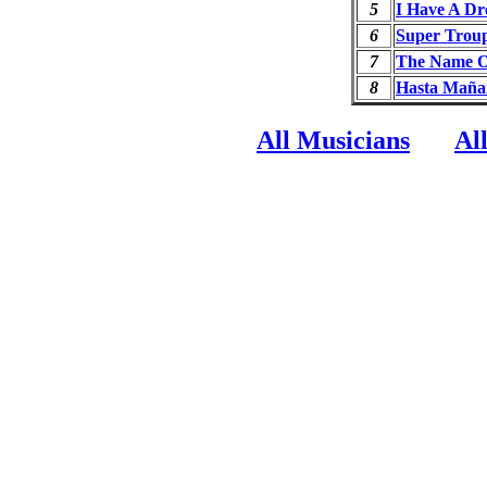
5
I Have A D
6
Super Trou
7
The Name O
8
Hasta Maña
All Musicians
Al