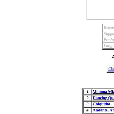
Relea
Suppo
Produ
Langu
A
Chr
1
Mamma Mi
2
Dancing Qu
3
Chiquitita
4
Andante, A