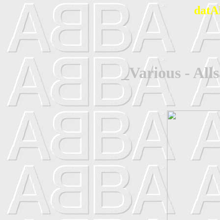
datA
_Various - All