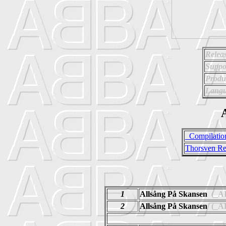
Relea
Suppo
Produ
Langu
A
_Compilatio
Thorsven Re
1
Allsång På Skansen
(_A
2
Allsång På Skansen
(_A