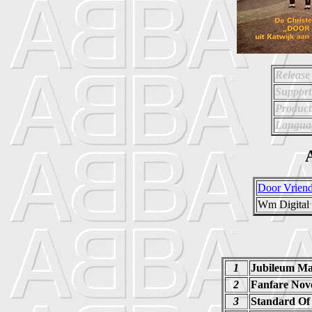
Release
Support
Product
Langua
A
Door Vriend
Wm Digital 
1
Jubileum Ma
2
Fanfare Nov
3
Standard Of