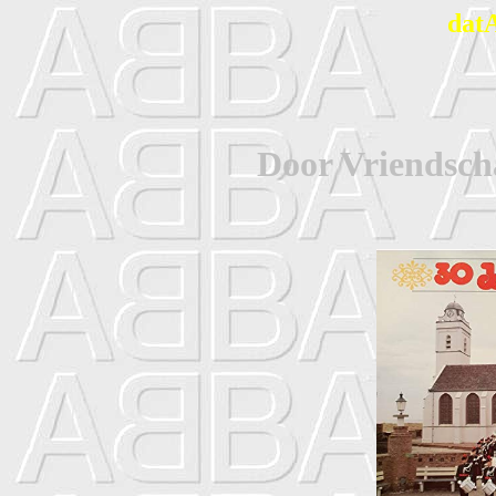
dat
Door Vriendscha