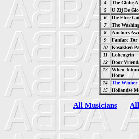
4
The Globe A
5
U Zij De Glo
6
Die Ehre Got
7
The Washing
8
Anchors Awe
9
Fanfare To
10
Kosakken Pat
11
Lohengrin
12
Door Vriend
13
When Johnn
Home
14
The Winner T
15
Hollandse M
All Musicians
Al