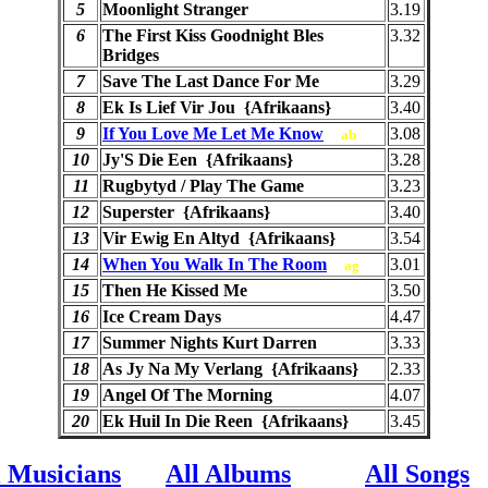
5
Moonlight Stranger
3.19
6
The First Kiss Goodnight Bles
3.32
Bridges
7
Save The Last Dance For Me
3.29
8
Ek Is Lief Vir Jou {Afrikaans}
3.40
9
If You Love Me Let Me Know
3.08
ab
10
Jy'S Die Een {Afrikaans}
3.28
11
Rugbytyd / Play The Game
3.23
12
Superster {Afrikaans}
3.40
13
Vir Ewig En Altyd {Afrikaans}
3.54
14
When You Walk In The Room
3.01
ag
15
Then He Kissed Me
3.50
16
Ice Cream Days
4.47
17
Summer Nights Kurt Darren
3.33
18
As Jy Na My Verlang {Afrikaans}
2.33
19
Angel Of The Morning
4.07
20
Ek Huil In Die Reen {Afrikaans}
3.45
l Musicians
All Albums
All Songs