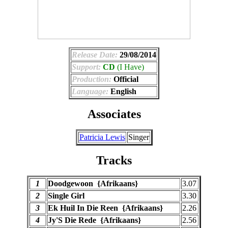
Release Date:
29/08/2014
Support:
CD
(I Have)
Production:
Official
Language:
English
Associates
Patricia Lewis
Singer
Tracks
1
Doodgewoon {Afrikaans}
3.07
2
Single Girl
3.30
3
Ek Huil In Die Reen {Afrikaans}
2.26
4
Jy'S Die Rede {Afrikaans}
2.56