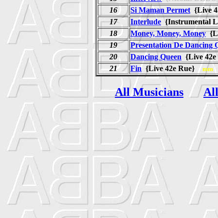
16
Si Maman Permet
{Live 
17
Interlude
{Instrumental 
18
Money, Money, Money
{L
19
Presentation De Dancing 
20
Dancing Queen
{Live 42
21
Fin
{Live 42e Rue}
mm
All Musicians
Al