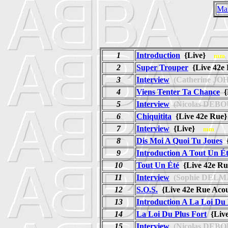
Ma
1
Introduction
{Live}
mm
2
Super Trouper
{Live 42
3
Interview
(Catherine JO
4
Viens Tenter Ta Chance
{
5
Interview
(Nicolas DEBO
6
Chiquitita
{Live 42e Ru
7
Interview
{Live}
mm
8
Dis Moi A Quoi Tu Joues
{
9
Introduction A Tout Un É
10
Tout Un Été
{Live 42e 
11
Interview
(Sophie DELM
12
S.O.S.
{Live 42e Rue Ac
13
Introduction A La Loi Du 
14
La Loi Du Plus Fort
{Liv
15
Interview
(Nicolas DEBO