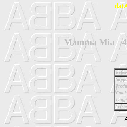
dat
Mamma Mia - 42
Relea
Suppo
Produ
Catal
Langu
Versio
A