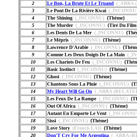
2
Le Bon, La Brute Et Le Truand
(_ABBA 
3
Le Pont De La Rivière Kwai
(_INCONNU
4
The Shining
(_INCONNU)
{Thème}
5
The Murder
(_INCONNU)
{Tiré Du Film
6
Les Dents De La Mer
(_INCONNU)
{Thè
7
Le Mépris
(_INCONNU)
{Thème}
8
Lawrence D'Arabie
(_INCONNU)
{Thèm
9
Comme Les Deux Doigts De La Main
(_I
10
Les Chariots De Feu
(_INCONNU)
{Thèm
11
Basic Instinct
(_INCONNU)
{Thème}
12
Ghost
(_INCONNU)
{Thème}
13
Chantons Sous La Pluie
(_INCONNU)
{T
14
My Heart Will Go On
(_ABBA (RELATED
15
Les Feux De La Rampe
(_INCONNU)
{Th
16
Out Of Africa
(_INCONNU)
{Thème}
17
Autant En Emporte Le Vent
(_INCONNU
18
Sissi
(_INCONNU)
{Thème}
19
Love Story
(Francis LAI)
{Thème}
20
Don'T Cry For Me Argentina
(_ABBA (R