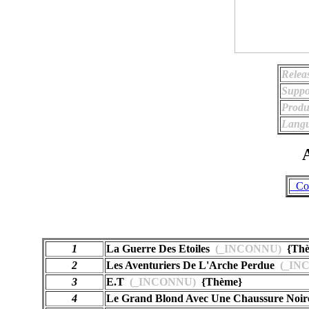
Relea
Suppo
Produ
Langu
A
_Co
1
La Guerre Des Etoiles
(_INCONNU)
{Thè
2
Les Aventuriers De L'Arche Perdue
(_IN
3
E.T
(_INCONNU)
{Thème}
4
Le Grand Blond Avec Une Chaussure Noir