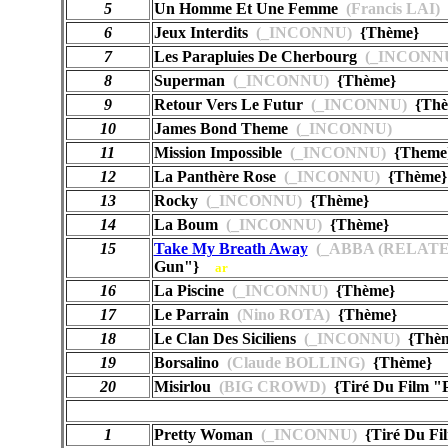
5
Un Homme Et Une Femme
(Francis LAI)
6
Jeux Interdits
(_INCONNU)
{Thème}
7
Les Parapluies De Cherbourg
(_INCONN
8
Superman
(_INCONNU)
{Thème}
9
Retour Vers Le Futur
(_INCONNU)
{Thè
10
James Bond Theme
(_INCONNU)
11
Mission Impossible
(_INCONNU)
{Theme
12
La Panthère Rose
(_INCONNU)
{Thème}
13
Rocky
(_INCONNU)
{Thème}
14
La Boum
(_INCONNU)
{Thème}
15
Take My Breath Away
(_ABBA (RELATED
Gun"}
ar
16
La Piscine
(_INCONNU)
{Thème}
17
Le Parrain
(Nino ROTA)
{Thème}
18
Le Clan Des Siciliens
(_INCONNU)
{Thèm
19
Borsalino
(Claude BOLLING)
{Thème}
20
Misirlou
(BIG CROWD)
{Tiré Du Film "P
1
Pretty Woman
(_INCONNU)
{Tiré Du Fi