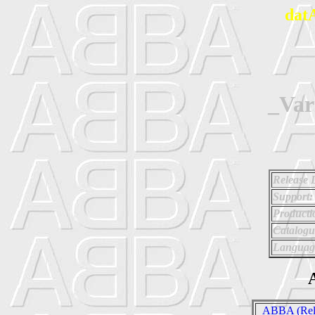
dat
_Var
Release 
Support:
Producti
Catalog
Languag
A
_ABBA (Rel