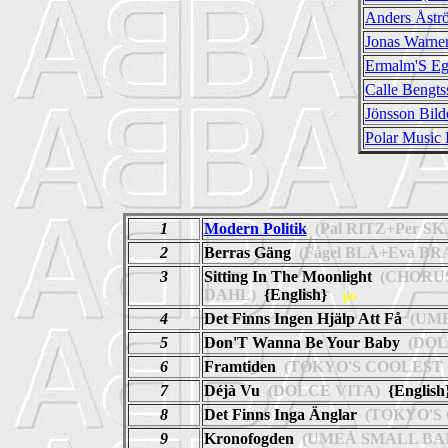
Anders Åstr
Jonas Warne
Ermalm'S Eg
Calle Bengts
Jönsson Bild
Polar Music I
1
Modern Politik
(Pal RITZ+Per SK
2
Berras Gäng
(Fågel BLÅ+Eva BR
3
Sitting In The Moonlight
(CHORUS+
DAHL)
{English}
po
4
Det Finns Ingen Hjälp Att Få
(UME
5
Don'T Wanna Be Your Baby
(DOL
6
Framtiden
(TOKYO'S COOLEST
7
Déjà Vu
(DOLCE VITA)
{Englis
8
Det Finns Inga Änglar
(TOKYO'S
9
Kronofogden
(UMEÅ SMALL BA