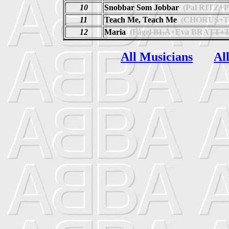
10
Snobbar Som Jobbar
(Pal RITZ+P
11
Teach Me, Teach Me
(CHORUS+To
12
Maria
(Fågel BLÅ+Eva BRATT+T
All Musicians
Al