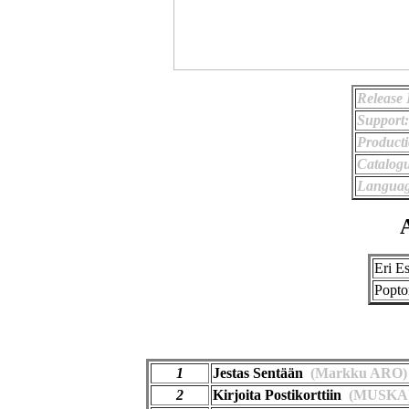
Release 
Support:
Producti
Catalog
Languag
A
Eri Es
Popto
1
Jestas Sentään
(Markku ARO)
2
Kirjoita Postikorttiin
(MUSKA