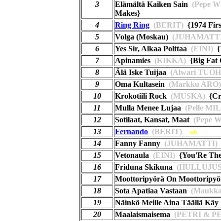
3
Elämältä Kaiken Sain
(Pepe 
Makes}
4
Ring Ring
(BERIT)
{1974 Fir
5
Volga (Moskau)
(JUHAMATTI
6
Yes Sir, Alkaa Polttaa
(EINI)
{Y
7
Apinamies
(KIKKA)
{Big Fat
8
Älä Iske Tuijaa
(Alwari TUOH
9
Oma Kultasein
(Markku ARO)
10
Krokotiili Rock
(MUSKA)
{Cro
11
Mulla Menee Lujaa
(Pelle MI
12
Sotilaat, Kansat, Maat
(Pepe 
13
Fernando
(BERIT)
ab
14
Fanny Fanny
(JUHAMATTI)
15
Vetonaula
(EINI)
{You'Re The 
16
Friduna Skikuna
(HULLUJUS
17
Moottoripyörä On Moottoripyö
18
Sota Apatiaa Vastaan
(Maukk
19
Näinkö Meille Aina Täällä Käy
20
Maalaismaisema
(PETRI & P