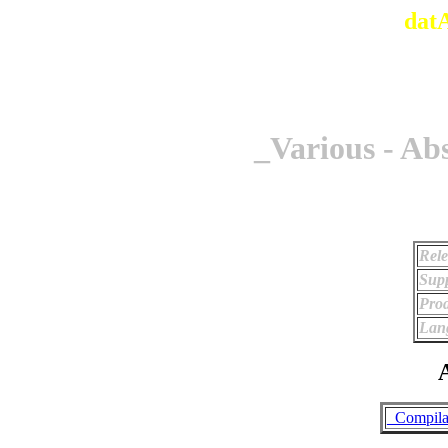
dat
_Various - Ab
Rele
Supp
Prod
Lan
A
_Compila