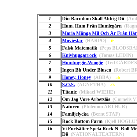
1
Din Barndom Skall Aldrig Dö
(And
2
Hum, Hum Från Humlegårn
(Ragn
3
Maria Många Mil Och År Från Här
4
Moviestar
(HARPO)
fr
5
Falsk Matematik
(Peps BLODSBA
6
Knivhuggarrock
(Tomas LEDIN)
7
Humbuggie-Woogie
(Ted GÄRDES
8
Ingen Bh Under Blusen
(Robert 
9
Honey, Honey
(ABBA)
ab
10
S.O.S.
(AGNETHA)
ab
11
Titanic
(Mikael WIEHE)
12
Om Jag Vore Arbetslös
(Cornelis 
13
Naturen
(Philemon ARTHUR)
14
Familjelycka
(Bernt STAF)
15
Rock Bottom Farm
(Kjell HÖGLU
16
Vi Fortsätter Spela Rock N' Roll Me
Dö
(NATIONALTEATERN)