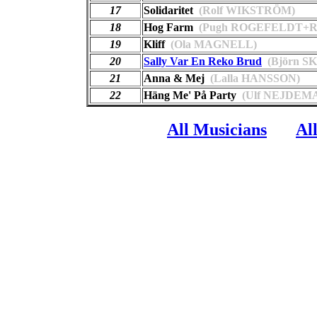
17
Solidaritet
(Rolf WIKSTRÖM)
18
Hog Farm
(Pugh ROGEFELDT+
19
Kliff
(Ola MAGNELL)
20
Sally Var En Reko Brud
(Björn S
21
Anna & Mej
(Lalla HANSSON)
22
Häng Me' På Party
(Ulf NEJDEM
All Musicians
Al