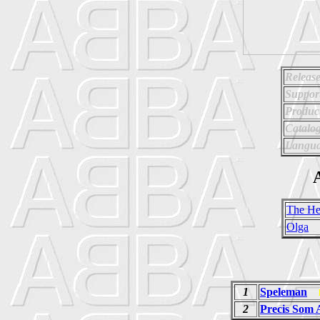
Release
Suppor
Produc
Catalo
Langua
A
The He
Olga
1
Speleman
2
Precis Som 