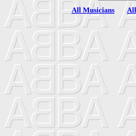
All Musicians
Al