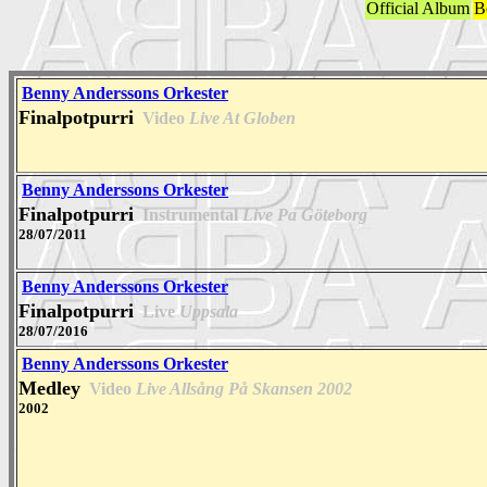
Official Album
B
Benny Anderssons Orkester
Finalpotpurri
Video
Live At Globen
Benny Anderssons Orkester
Finalpotpurri
Instrumental
Live Pa Göteborg
28/07/2011
Benny Anderssons Orkester
Finalpotpurri
Live
Uppsala
28/07/2016
Benny Anderssons Orkester
Medley
Video
Live Allsång På Skansen 2002
2002