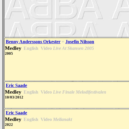
Benny Anderssons Orkester
+
Josefin Nilsson
Medley
English
Video
Live At Skansen 2005
2005
Eric Saade
Medley
English
Video
Live Finale Melodifestivalen
10/03/2012
Eric Saade
Medley
English
Video
Mellanakt
2022