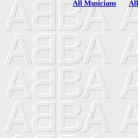
All Musicians
Al