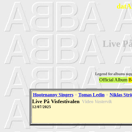
datA
Live På
Legend for albums sup
Official Album
B
Hootenanny Singers
+
Tomas Ledin
+
Niklas Str
Live På Visfestivalen
Video
Vastervik
12/07/2025