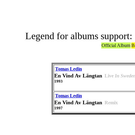
Others Ori
Legend for albums support:
Official Album
B
Tomas Ledin
En Vind Av Längtan
Live
In Swede
1993
Tomas Ledin
En Vind Av Längtan
Remix
1997