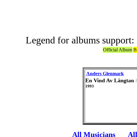
ABBA or ABBA
Legend for albums support:
Official Album
B
Anders Glenmark
En Vind Av Längtan
1993
All Musicians
Al