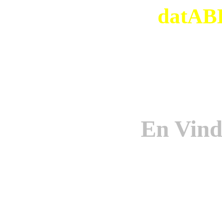
datABB
En Vind
Origi