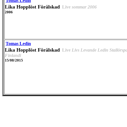
Tomas Ledin
Lika Hopplöst Förälskad
Live
sommar 2006
2006
Tomas Ledin
Lika Hopplöst Förälskad
Live
Livs Levande Ledin Stallörsp
Finlandi
15/08/2015
Offic