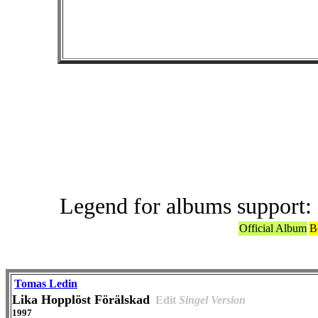
Others Ori
Legend for albums support:
Official Album
B
Tomas Ledin
Lika Hopplöst Förälskad
Edit
Singel Version
1997