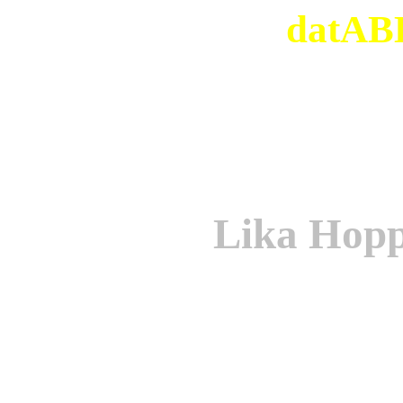
datABB
Lika Hopp
Origi