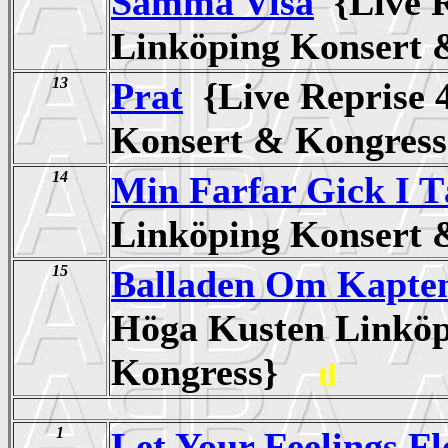
Samma Visa
{Live R
Linköping Konsert
13
Prat
{Live Reprise 
Konsert & Kongre
14
Min Farfar Gick I T
Linköping Konsert
15
Balladen Om Kapte
Höga Kusten Linköp
Kongress}
tl
1
Let Your Feelings F