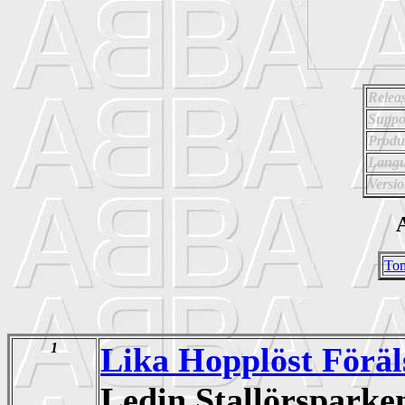
Relea
Suppo
Produ
Langu
Versio
A
Tom
1
Lika Hopplöst Förä
Ledin Stallörspark