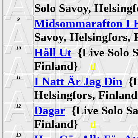
Solo Savoy, Helsing
9
Midsommarafton I 
Savoy, Helsingfors
10
Håll Ut
{Live Solo S
Finland}
tl
11
I Natt Är Jag Din
{L
Helsingfors, Finla
12
Dagar
{Live Solo Sa
Finland}
tl
13