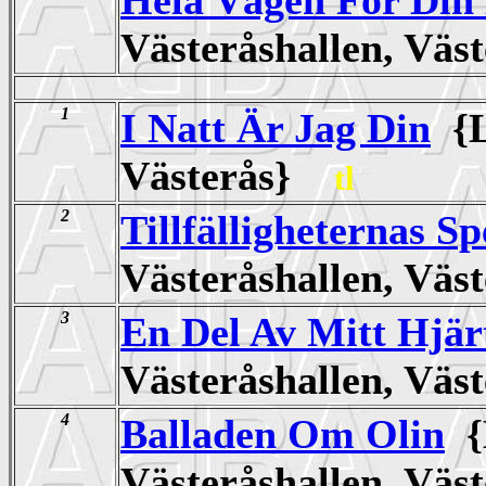
Västeråshallen, Vä
1
I Natt Är Jag Din
{L
Västerås}
tl
2
Tillfälligheternas Sp
Västeråshallen, Vä
3
En Del Av Mitt Hjär
Västeråshallen, Vä
4
Balladen Om Olin
{
Västeråshallen, Vä