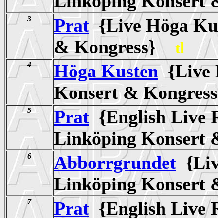
Linköping Konsert
3
Prat
{Live Höga Kus
& Kongress}
tl
4
Höga Kusten
{Live 
Konsert & Kongre
5
Prat
{English Live 
Linköping Konsert
6
Abborrgrundet
{Liv
Linköping Konsert
7
Prat
{English Live 