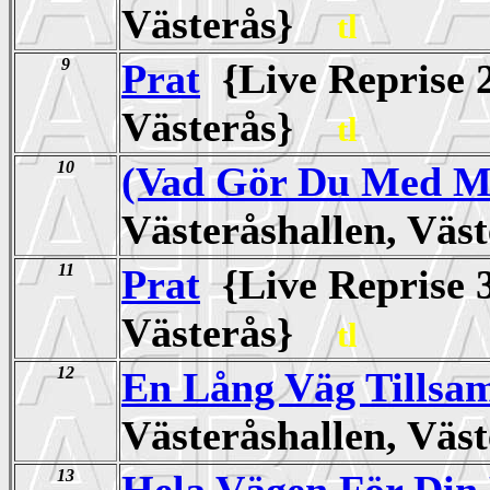
Västerås}
tl
9
Prat
{Live Reprise 2
Västerås}
tl
10
(Vad Gör Du Med Mi
Västeråshallen, Vä
11
Prat
{Live Reprise 3
Västerås}
tl
12
En Lång Väg Tills
Västeråshallen, Vä
13
Hela Vägen För Din