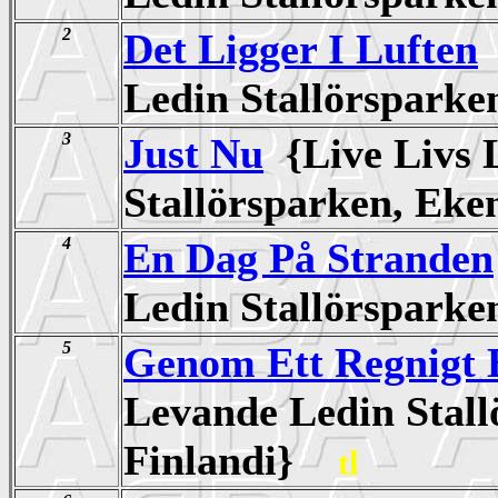
2
Det Ligger I Luften
Ledin Stallörspark
3
Just Nu
{Live Livs 
Stallörsparken, Ek
4
En Dag På Stranden
Ledin Stallörspark
5
Genom Ett Regnigt 
Levande Ledin Stall
Finlandi}
tl