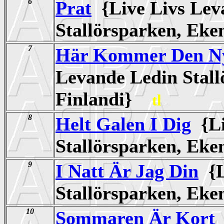
6
Prat
{Live Livs Lev
Stallörsparken, Ek
7
Här Kommer Den Ny
Levande Ledin Stall
Finlandi}
tl
8
Helt Galen I Dig
{Li
Stallörsparken, Ek
9
I Natt Är Jag Din
{L
Stallörsparken, Ek
10
Sommaren Är Kort