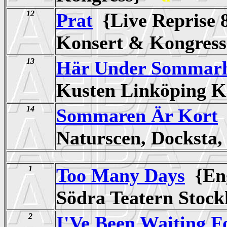
12
Prat
{Live Reprise 
Konsert & Kongre
13
Här Under Sommar
Kusten Linköping 
14
Sommaren Är Kort
Naturscen, Dockst
1
Too Many Days
{Eng
Södra Teatern Sto
2
I'Ve Been Waiting 