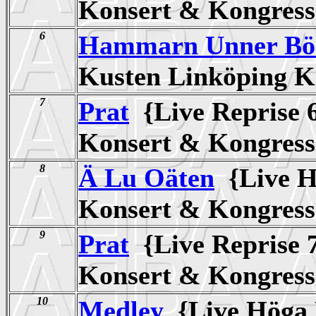
Konsert & Kongre
6
Hammarn Unner Bö
Kusten Linköping 
7
Prat
{Live Reprise 
Konsert & Kongre
8
Ä Lu Oäten
{Live H
Konsert & Kongre
9
Prat
{Live Reprise 
Konsert & Kongre
10
Medley
{Live Höga 