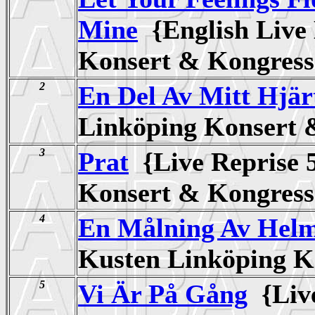
Mine
{English Live
Konsert & Kongre
2
En Del Av Mitt Hjär
Linköping Konsert
3
Prat
{Live Reprise 
Konsert & Kongre
4
En Målning Av Helm
Kusten Linköping 
5
Vi Är På Gång
{Live