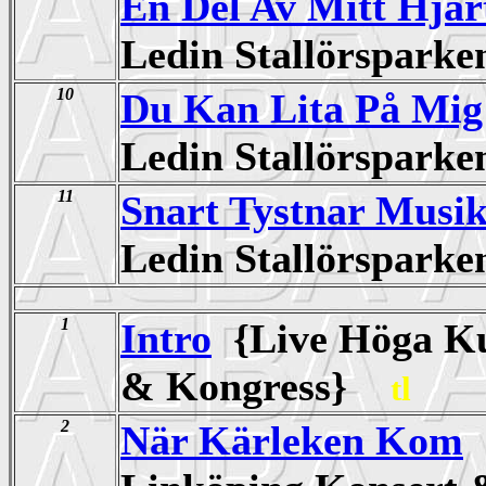
En Del Av Mitt Hjär
Ledin Stallörspark
10
Du Kan Lita På Mig
Ledin Stallörspark
11
Snart Tystnar Musi
Ledin Stallörspark
1
Intro
{Live Höga Ku
& Kongress}
tl
2
När Kärleken Kom
{