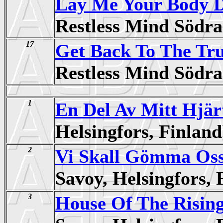
Lay Me Your Body 
Restless Mind Södr
17
Get Back To The Tr
Restless Mind Södr
1
En Del Av Mitt Hjär
Helsingfors, Finla
2
Vi Skall Gömma Oss
Savoy, Helsingfors
3
House Of The Risin