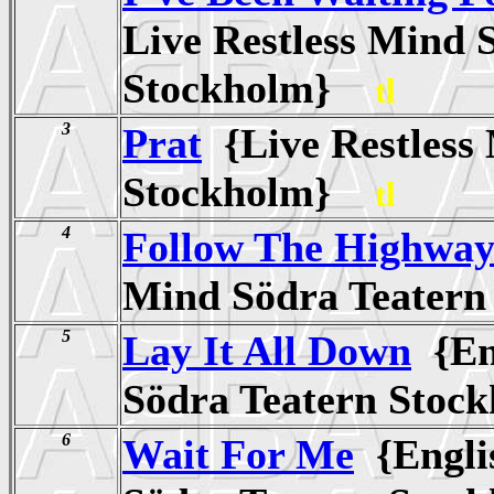
Live Restless Mind 
Stockholm}
tl
3
Prat
{Live Restless
Stockholm}
tl
4
Follow The Highwa
Mind Södra Teater
5
Lay It All Down
{Eng
Södra Teatern Sto
6
Wait For Me
{Englis