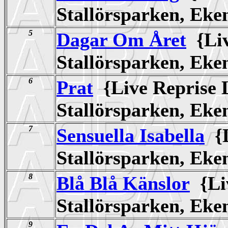
Stallörsparken, Ek
5
Dagar Om Året
{Liv
Stallörsparken, Ek
6
Prat
{Live Reprise 
Stallörsparken, Ek
7
Sensuella Isabella
{L
Stallörsparken, Ek
8
Blå Blå Känslor
{Liv
Stallörsparken, Ek
9