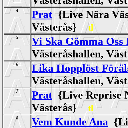
4
Prat
{Live Nära Väs
Västerås}
tl
5
Vi Ska Gömma Oss 
Västeråshallen, Vä
6
Lika Hopplöst Förä
Västeråshallen, Vä
7
Prat
{Live Reprise N
Västerås}
tl
8
Vem Kunde Ana
{Li