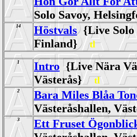
Hon Gör Allt För At
Solo Savoy, Helsing
14
Höstvals
{Live Solo 
Finland}
tl
1
Intro
{Live Nära Väs
Västerås}
tl
2
Bara Miles Blåa Ton
Västeråshallen, Vä
3
Ett Fruset Ögonblic
Västeråshallen, Vä