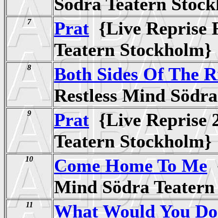
Södra Teatern Sto
7
Prat
{Live Reprise 
Teatern Stockhol
8
Both Sides Of The R
Restless Mind Södr
9
Prat
{Live Reprise 2
Teatern Stockhol
10
Come Home To Me
{
Mind Södra Teater
11
What Would You Do