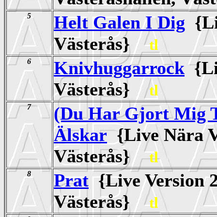
5
Helt Galen I Dig
{Li
Västerås}
tl
6
Knivhuggarrock
{Li
Västerås}
tl
7
(Du Har Gjort Mig 
Älskar
{Live Nära V
Västerås}
tl
8
Prat
{Live Version 2
Västerås}
tl