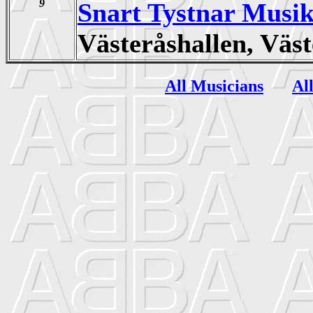
9
Snart Tystnar Musi
Västeråshallen, Vä
All Musicians
Al