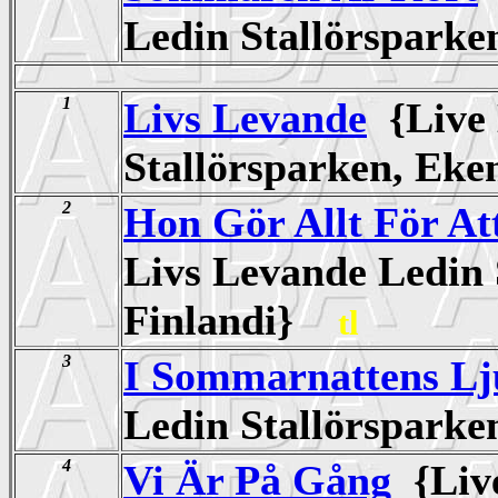
Ledin Stallörspark
1
Livs Levande
{Live 
Stallörsparken, Ek
2
Hon Gör Allt För At
Livs Levande Ledin 
Finlandi}
tl
3
I Sommarnattens Lj
Ledin Stallörspark
4
Vi Är På Gång
{Live