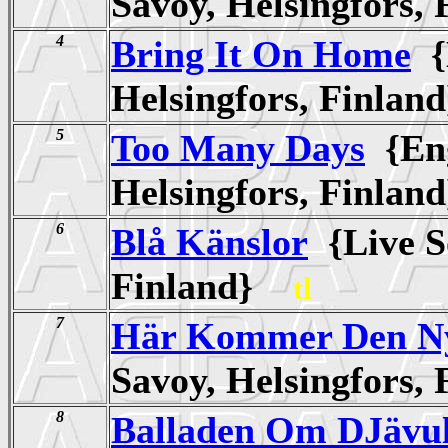
Savoy, Helsingfors
4
Bring It On Home
{E
Helsingfors, Finla
5
Too Many Days
{Eng
Helsingfors, Finla
6
Blå Känslor
{Live So
Finland}
tl
7
Här Kommer Den Ny
Savoy, Helsingfors
8
Balladen Om DJävu